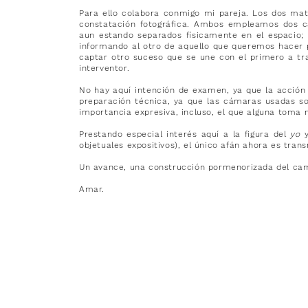
Para ello colabora conmigo mi pareja. Los dos mat
constatación fotográfica. Ambos empleamos dos c
aun estando separados físicamente en el espacio;
informando al otro de aquello que queremos hacer 
captar otro suceso que se une con el primero a tra
interventor.
No hay aquí intención de examen, ya que la acción e
preparación técnica, ya que las cámaras usadas so
importancia expresiva, incluso, el que alguna toma n
Prestando especial interés aquí a la figura del
yo
objetuales expositivos), el único afán ahora es trans
Fotografía
Un avance, una construcción pormenorizada del cami
color
analógica.
Amar.
12
x
18
cm
c/u.
[Medidas
variables
en
instalación].