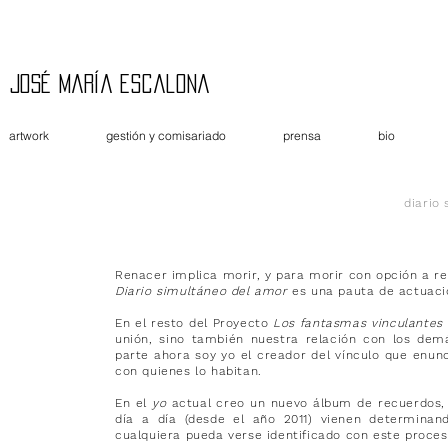
José María Escalona
artwork
gestión y comisariado
prensa
bio
diario
Renacer implica morir, y para morir con opción a re
Diario simultáneo del amor
es una pauta de actuaci
En el resto del Proyecto
Los fantasmas vinculantes
unión, sino también nuestra relación con los dem
parte ahora soy yo el creador del vínculo que enunc
con quienes lo habitan.
En el
yo
actual creo un nuevo álbum de recuerdos, u
día a día (desde el año 2011) vienen determina
cualquiera pueda verse identificado con este proces